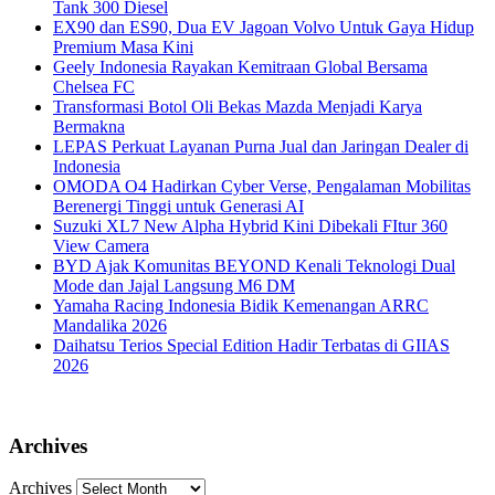
Tank 300 Diesel
EX90 dan ES90, Dua EV Jagoan Volvo Untuk Gaya Hidup
Premium Masa Kini
Geely Indonesia Rayakan Kemitraan Global Bersama
Chelsea FC
Transformasi Botol Oli Bekas Mazda Menjadi Karya
Bermakna
LEPAS Perkuat Layanan Purna Jual dan Jaringan Dealer di
Indonesia
OMODA O4 Hadirkan Cyber Verse, Pengalaman Mobilitas
Berenergi Tinggi untuk Generasi AI
Suzuki XL7 New Alpha Hybrid Kini Dibekali FItur 360
View Camera
BYD Ajak Komunitas BEYOND Kenali Teknologi Dual
Mode dan Jajal Langsung M6 DM
Yamaha Racing Indonesia Bidik Kemenangan ARRC
Mandalika 2026
Daihatsu Terios Special Edition Hadir Terbatas di GIIAS
2026
Archives
Archives