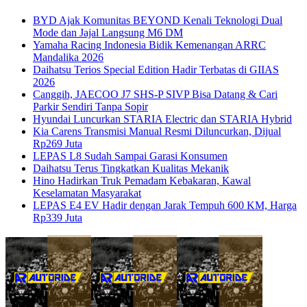
BYD Ajak Komunitas BEYOND Kenali Teknologi Dual
Mode dan Jajal Langsung M6 DM
Yamaha Racing Indonesia Bidik Kemenangan ARRC
Mandalika 2026
Daihatsu Terios Special Edition Hadir Terbatas di GIIAS
2026
Canggih, JAECOO J7 SHS-P SIVP Bisa Datang & Cari
Parkir Sendiri Tanpa Sopir
Hyundai Luncurkan STARIA Electric dan STARIA Hybrid
Kia Carens Transmisi Manual Resmi Diluncurkan, Dijual
Rp269 Juta
LEPAS L8 Sudah Sampai Garasi Konsumen
Daihatsu Terus Tingkatkan Kualitas Mekanik
Hino Hadirkan Truk Pemadam Kebakaran, Kawal
Keselamatan Masyarakat
LEPAS E4 EV Hadir dengan Jarak Tempuh 600 KM, Harga
Rp339 Juta