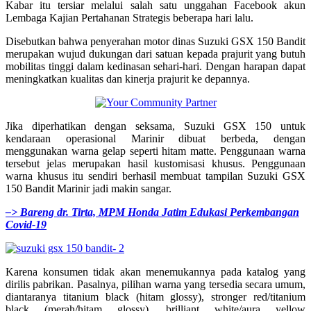
Kabar itu tersiar melalui salah satu unggahan Facebook akun
Lembaga Kajian Pertahanan Strategis beberapa hari lalu.
Disebutkan bahwa penyerahan motor dinas Suzuki GSX 150 Bandit
merupakan wujud dukungan dari satuan kepada prajurit yang butuh
mobilitas tinggi dalam kedinasan sehari-hari. Dengan harapan dapat
meningkatkan kualitas dan kinerja prajurit ke depannya.
Jika diperhatikan dengan seksama, Suzuki GSX 150 untuk
kendaraan operasional Marinir dibuat berbeda, dengan
menggunakan warna gelap seperti hitam matte. Penggunaan warna
tersebut jelas merupakan hasil kustomisasi khusus. Penggunaan
warna khusus itu sendiri berhasil membuat tampilan Suzuki GSX
150 Bandit Marinir jadi makin sangar.
–> Bareng dr. Tirta, MPM Honda Jatim Edukasi Perkembangan
Covid-19
Karena konsumen tidak akan menemukannya pada katalog yang
dirilis pabrikan. Pasalnya, pilihan warna yang tersedia secara umum,
diantaranya titanium black (hitam glossy), stronger red/titanium
black (merah/hitam glossy), brilliant white/aura yellow