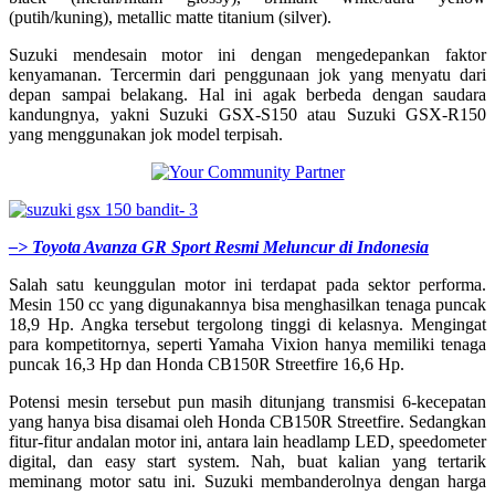
(putih/kuning), metallic matte titanium (silver).
Suzuki mendesain motor ini dengan mengedepankan faktor
kenyamanan. Tercermin dari penggunaan jok yang menyatu dari
depan sampai belakang. Hal ini agak berbeda dengan saudara
kandungnya, yakni Suzuki GSX-S150 atau Suzuki GSX-R150
yang menggunakan jok model terpisah.
–> Toyota Avanza GR Sport Resmi Meluncur di Indonesia
Salah satu keunggulan motor ini terdapat pada sektor performa.
Mesin 150 cc yang digunakannya bisa menghasilkan tenaga puncak
18,9 Hp. Angka tersebut tergolong tinggi di kelasnya. Mengingat
para kompetitornya, seperti Yamaha Vixion hanya memiliki tenaga
puncak 16,3 Hp dan Honda CB150R Streetfire 16,6 Hp.
Potensi mesin tersebut pun masih ditunjang transmisi 6-kecepatan
yang hanya bisa disamai oleh Honda CB150R Streetfire. Sedangkan
fitur-fitur andalan motor ini, antara lain headlamp LED, speedometer
digital, dan easy start system. Nah, buat kalian yang tertarik
meminang motor satu ini. Suzuki membanderolnya dengan harga