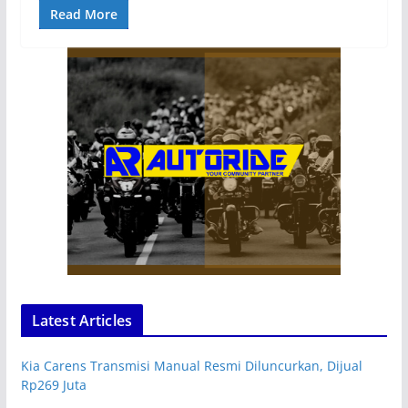
Read More
Latest Articles
Kia Carens Transmisi Manual Resmi Diluncurkan, Dijual
Rp269 Juta