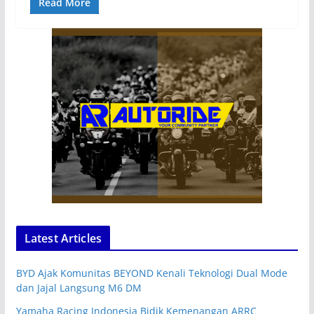
Read More
Latest Articles
BYD Ajak Komunitas BEYOND Kenali Teknologi Dual Mode
dan Jajal Langsung M6 DM
Yamaha Racing Indonesia Bidik Kemenangan ARRC