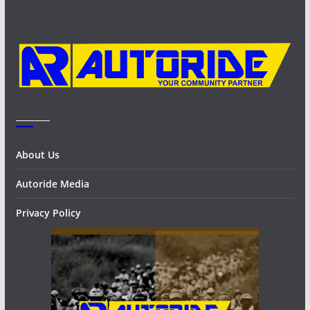
v
e
s
_______
About Us
Autoride Media
Privacy Policy