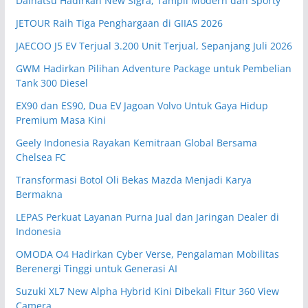
Daihatsu Hadirkan New Sigra, Tampil Modern dan Sporty
JETOUR Raih Tiga Penghargaan di GIIAS 2026
JAECOO J5 EV Terjual 3.200 Unit Terjual, Sepanjang Juli 2026
GWM Hadirkan Pilihan Adventure Package untuk Pembelian
Tank 300 Diesel
EX90 dan ES90, Dua EV Jagoan Volvo Untuk Gaya Hidup
Premium Masa Kini
Geely Indonesia Rayakan Kemitraan Global Bersama
Chelsea FC
Transformasi Botol Oli Bekas Mazda Menjadi Karya
Bermakna
LEPAS Perkuat Layanan Purna Jual dan Jaringan Dealer di
Indonesia
OMODA O4 Hadirkan Cyber Verse, Pengalaman Mobilitas
Berenergi Tinggi untuk Generasi AI
Suzuki XL7 New Alpha Hybrid Kini Dibekali FItur 360 View
Camera