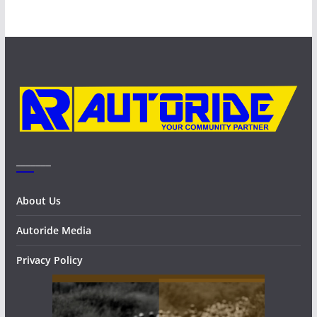
h
i
v
e
s
_______
About Us
Autoride Media
Privacy Policy