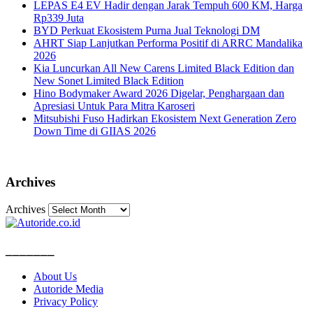
LEPAS E4 EV Hadir dengan Jarak Tempuh 600 KM, Harga
Rp339 Juta
BYD Perkuat Ekosistem Purna Jual Teknologi DM
AHRT Siap Lanjutkan Performa Positif di ARRC Mandalika
2026
Kia Luncurkan All New Carens Limited Black Edition dan
New Sonet Limited Black Edition
Hino Bodymaker Award 2026 Digelar, Penghargaan dan
Apresiasi Untuk Para Mitra Karoseri
Mitsubishi Fuso Hadirkan Ekosistem Next Generation Zero
Down Time di GIIAS 2026
Archives
Archives
_______
About Us
Autoride Media
Privacy Policy