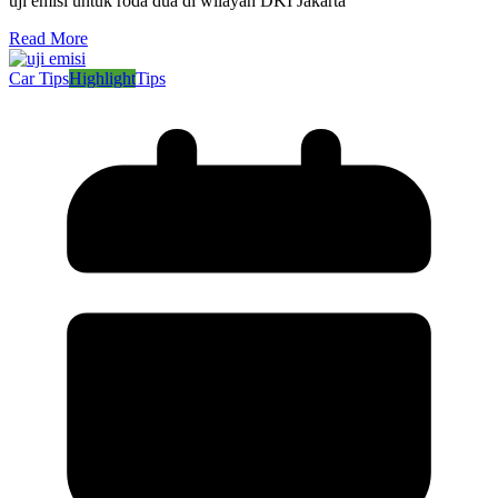
uji emisi untuk roda dua di wilayah DKI Jakarta
Read More
Car Tips
Highlight
Tips