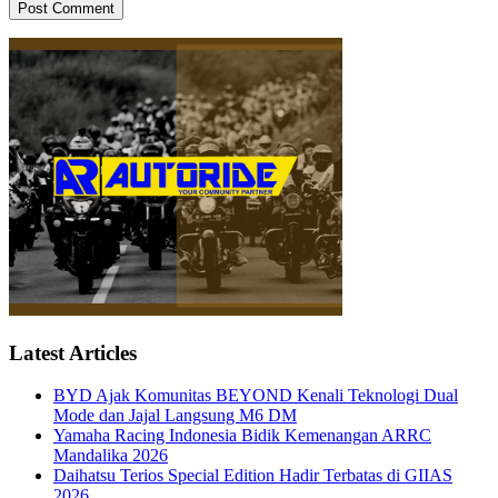
Latest Articles
BYD Ajak Komunitas BEYOND Kenali Teknologi Dual
Mode dan Jajal Langsung M6 DM
Yamaha Racing Indonesia Bidik Kemenangan ARRC
Mandalika 2026
Daihatsu Terios Special Edition Hadir Terbatas di GIIAS
2026