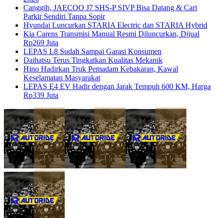
Canggih, JAECOO J7 SHS-P SIVP Bisa Datang & Cari
Parkir Sendiri Tanpa Sopir
Hyundai Luncurkan STARIA Electric dan STARIA Hybrid
Kia Carens Transmisi Manual Resmi Diluncurkan, Dijual
Rp269 Juta
LEPAS L8 Sudah Sampai Garasi Konsumen
Daihatsu Terus Tingkatkan Kualitas Mekanik
Hino Hadirkan Truk Pemadam Kebakaran, Kawal
Keselamatan Masyarakat
LEPAS E4 EV Hadir dengan Jarak Tempuh 600 KM, Harga
Rp339 Juta