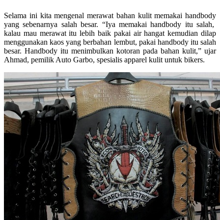
Selama ini kita mengenal merawat bahan kulit memakai handbody
yang sebenarnya salah besar. “Iya memakai handbody itu salah,
kalau mau merawat itu lebih baik pakai air hangat kemudian dilap
menggunakan kaos yang berbahan lembut, pakai handbody itu salah
besar. Handbody itu menimbulkan kotoran pada bahan kulit,” ujar
Ahmad, pemilik Auto Garbo, spesialis apparel kulit untuk bikers.