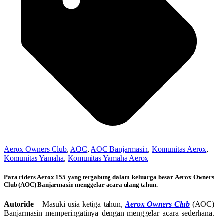
Aerox Owners Club
,
AOC
,
AOC Banjarmasin
,
Komunitas Aerox
,
Komunitas Yamaha
,
Komunitas Yamaha Aerox
Para riders Aerox 155 yang tergabung dalam keluarga besar Aerox Owners
Club (AOC) Banjarmasin menggelar acara ulang tahun.
Autoride
– Masuki usia ketiga tahun,
Aerox Owners Club
(AOC)
Banjarmasin memperingatinya dengan menggelar acara sederhana.