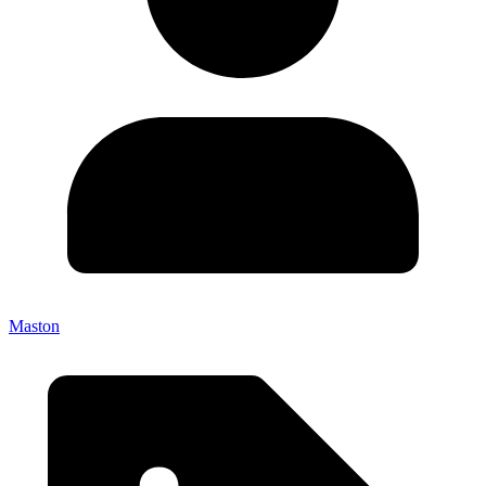
Maston