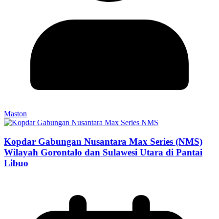
Maston
Kopdar Gabungan Nusantara Max Series (NMS)
Wilayah Gorontalo dan Sulawesi Utara di Pantai
Libuo