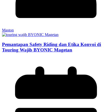
Maston
Pemantapan Safety Riding dan Etika Konvoi di
Touring Wajib BYONIC Magetan