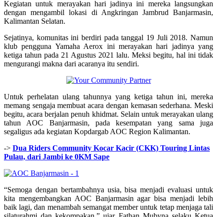
Kegiatan untuk merayakan hari jadinya ini mereka langsungkan
dengan mengambil lokasi di Angkringan Jambrud Banjarmasin,
Kalimantan Selatan.
Sejatinya, komunitas ini berdiri pada tanggal 19 Juli 2018. Namun
klub pengguna Yamaha Aerox ini merayakan hari jadinya yang
ketiga tahun pada 21 Agustus 2021 lalu. Meksi begitu, hal ini tidak
mengurangi makna dari acaranya itu sendiri.
Untuk perhelatan ulang tahunnya yang ketiga tahun ini, mereka
memang sengaja membuat acara dengan kemasan sederhana. Meski
begitu, acara berjalan penuh khidmat. Selain untuk merayakan ulang
tahun AOC Banjarmasin, pada kesempatan yang sama juga
segaligus ada kegiatan Kopdargab AOC Region Kalimantan.
->
Dua Riders Community Kocar Kacir (CKK) Touring Lintas
Pulau, dari Jambi ke 0KM Sape
“Semoga dengan bertambahnya usia, bisa menjadi evaluasi untuk
kita mengembangkan AOC Banjarmasin agar bisa menjadi lebih
baik lagi, dan menambah semangat member untuk tetap menjaga tali
silaturahmi dan kekompakan,” ujar Fathan Mubyna selaku Ketua