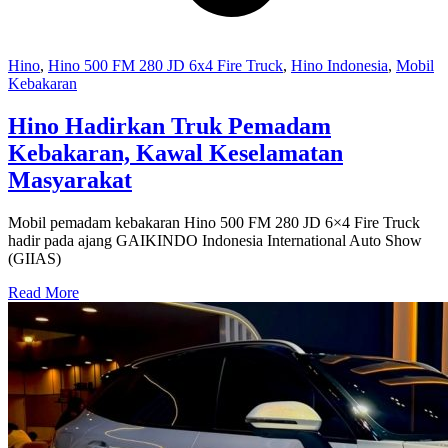
Hino
,
Hino 500 FM 280 JD 6x4 Fire Truck
,
Hino Indonesia
,
Mobil
Kebakaran
Hino Hadirkan Truk Pemadam
Kebakaran, Kawal Keselamatan
Masyarakat
Mobil pemadam kebakaran Hino 500 FM 280 JD 6×4 Fire Truck
hadir pada ajang GAIKINDO Indonesia International Auto Show
(GIIAS)
Read More