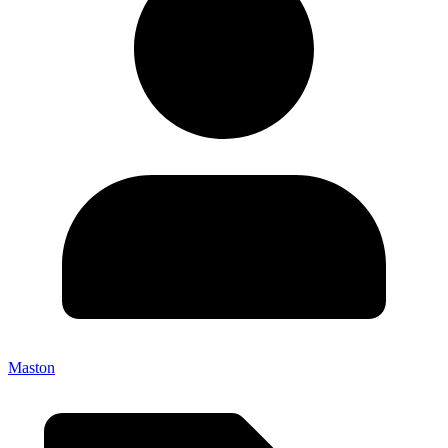
Maston