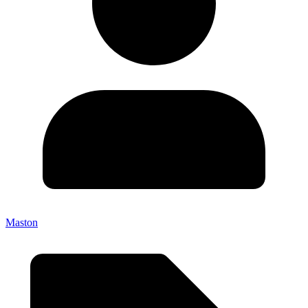
Maston