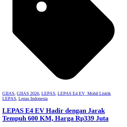
GIIAS
,
GIIAS 2026
,
LEPAS
,
LEPAS E4 EV_Mobil Listrik
LEPAS
,
Lepas Indonesia
LEPAS E4 EV Hadir dengan Jarak
Tempuh 600 KM, Harga Rp339 Juta