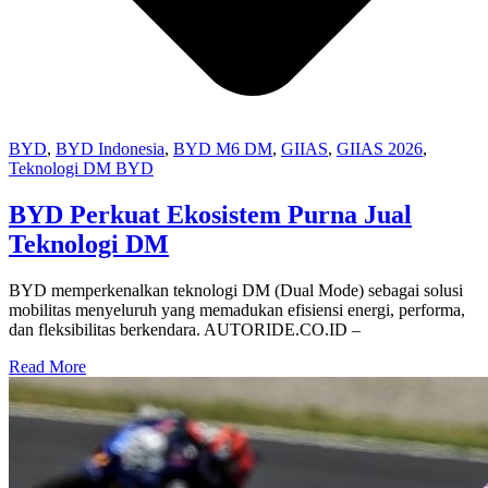
BYD
,
BYD Indonesia
,
BYD M6 DM
,
GIIAS
,
GIIAS 2026
,
Teknologi DM BYD
BYD Perkuat Ekosistem Purna Jual
Teknologi DM
BYD memperkenalkan teknologi DM (Dual Mode) sebagai solusi
mobilitas menyeluruh yang memadukan efisiensi energi, performa,
dan fleksibilitas berkendara. AUTORIDE.CO.ID –
Read More