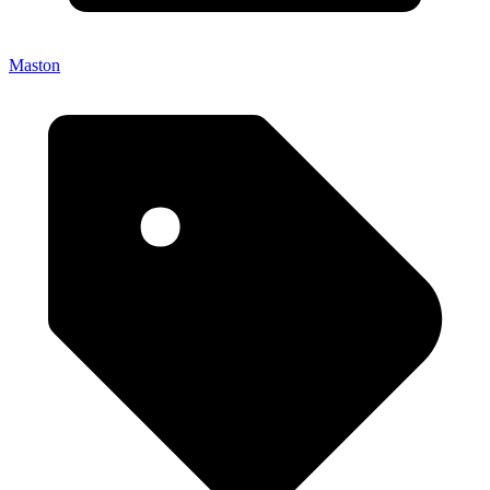
Maston