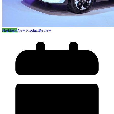
Highlight
New Product
Review