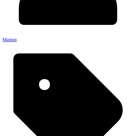
Maston