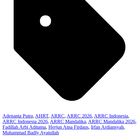
Adenanta Putra
,
AHRT
,
ARRC
,
ARRC 2026
,
ARRC Indonesia
,
ARRC Indonesia 2026
,
ARRC Mandalika
,
ARRC Mandalika 2026
,
Fadillah Arbi Aditama
,
Herjun Atna Firdaus
,
Irfan Ardiansyah
,
Muhammad Badly Ayatullah