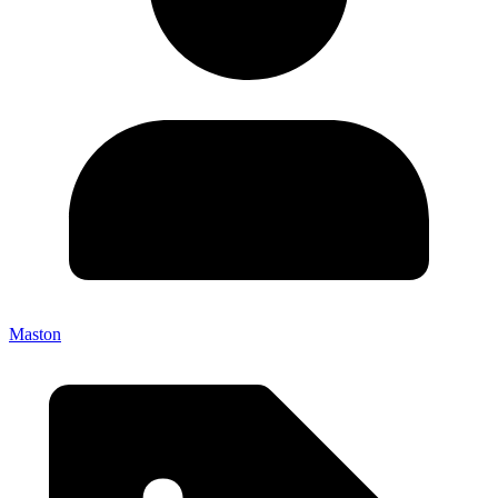
Maston