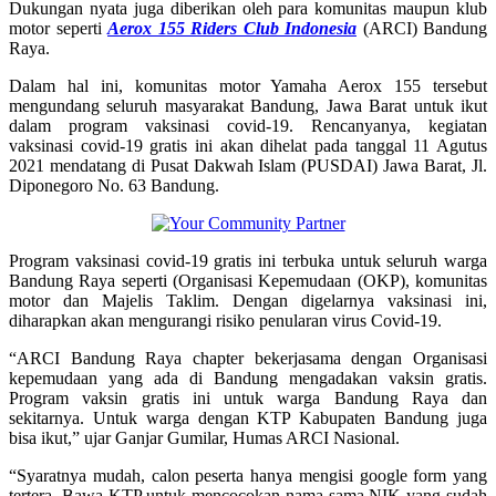
Dukungan nyata juga diberikan oleh para komunitas maupun klub
motor seperti
Aerox 155 Riders Club Indonesia
(ARCI) Bandung
Raya.
Dalam hal ini, komunitas motor Yamaha Aerox 155 tersebut
mengundang seluruh masyarakat Bandung, Jawa Barat untuk ikut
dalam program vaksinasi covid-19. Rencanyanya, kegiatan
vaksinasi covid-19 gratis ini akan dihelat pada tanggal 11 Agutus
2021 mendatang di Pusat Dakwah Islam (PUSDAI) Jawa Barat, Jl.
Diponegoro No. 63 Bandung.
Program vaksinasi covid-19 gratis ini terbuka untuk seluruh warga
Bandung Raya seperti (Organisasi Kepemudaan (OKP), komunitas
motor dan Majelis Taklim. Dengan digelarnya vaksinasi ini,
diharapkan akan mengurangi risiko penularan virus Covid-19.
“ARCI Bandung Raya chapter bekerjasama dengan Organisasi
kepemudaan yang ada di Bandung mengadakan vaksin gratis.
Program vaksin gratis ini untuk warga Bandung Raya dan
sekitarnya. Untuk warga dengan KTP Kabupaten Bandung juga
bisa ikut,” ujar Ganjar Gumilar, Humas ARCI Nasional.
“Syaratnya mudah, calon peserta hanya mengisi google form yang
tertera. Bawa KTP untuk mencocokan nama sama NIK yang sudah