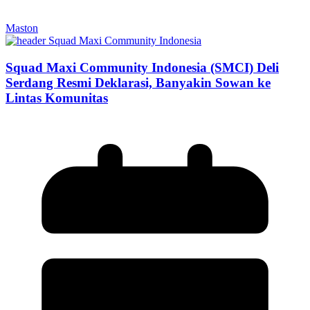
Maston
Squad Maxi Community Indonesia (SMCI) Deli
Serdang Resmi Deklarasi, Banyakin Sowan ke
Lintas Komunitas