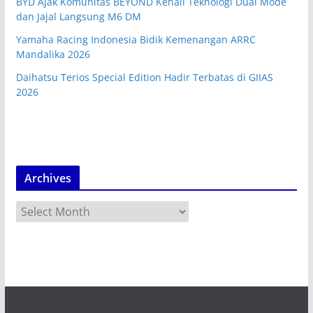
BYD Ajak Komunitas BEYOND Kenali Teknologi Dual Mode
dan Jajal Langsung M6 DM
Yamaha Racing Indonesia Bidik Kemenangan ARRC
Mandalika 2026
Daihatsu Terios Special Edition Hadir Terbatas di GIIAS
2026
Archives
A
r
c
h
i
v