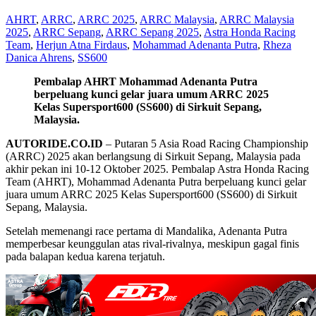
AHRT
,
ARRC
,
ARRC 2025
,
ARRC Malaysia
,
ARRC Malaysia
2025
,
ARRC Sepang
,
ARRC Sepang 2025
,
Astra Honda Racing
Team
,
Herjun Atna Firdaus
,
Mohammad Adenanta Putra
,
Rheza
Danica Ahrens
,
SS600
Pembalap AHRT Mohammad Adenanta Putra
berpeluang kunci gelar juara umum ARRC 2025
Kelas Supersport600 (SS600) di Sirkuit Sepang,
Malaysia.
AUTORIDE.CO.ID
– Putaran 5 Asia Road Racing Championship
(ARRC) 2025 akan berlangsung di Sirkuit Sepang, Malaysia pada
akhir pekan ini 10-12 Oktober 2025. Pembalap Astra Honda Racing
Team (AHRT), Mohammad Adenanta Putra berpeluang kunci gelar
juara umum ARRC 2025 Kelas Supersport600 (SS600) di Sirkuit
Sepang, Malaysia.
Setelah memenangi race pertama di Mandalika, Adenanta Putra
memperbesar keunggulan atas rival-rivalnya, meskipun gagal finis
pada balapan kedua karena terjatuh.