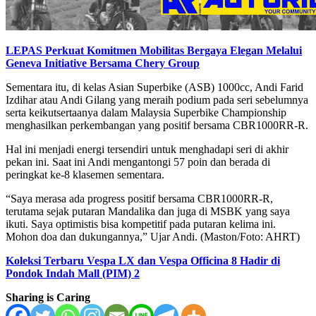
LEPAS Perkuat Komitmen Mobilitas Bergaya Elegan Melalui
Geneva Initiative Bersama Chery Group
Sementara itu, di kelas Asian Superbike (ASB) 1000cc, Andi Farid
Izdihar atau Andi Gilang yang meraih podium pada seri sebelumnya
serta keikutsertaanya dalam Malaysia Superbike Championship
menghasilkan perkembangan yang positif bersama CBR1000RR-R.
Hal ini menjadi energi tersendiri untuk menghadapi seri di akhir
pekan ini. Saat ini Andi mengantongi 57 poin dan berada di
peringkat ke-8 klasemen sementara.
“Saya merasa ada progress positif bersama CBR1000RR-R,
terutama sejak putaran Mandalika dan juga di MSBK yang saya
ikuti. Saya optimistis bisa kompetitif pada putaran kelima ini.
Mohon doa dan dukungannya,” Ujar Andi. (Maston/Foto: AHRT)
Koleksi Terbaru Vespa LX dan Vespa Officina 8 Hadir di
Pondok Indah Mall (PIM) 2
Sharing is Caring