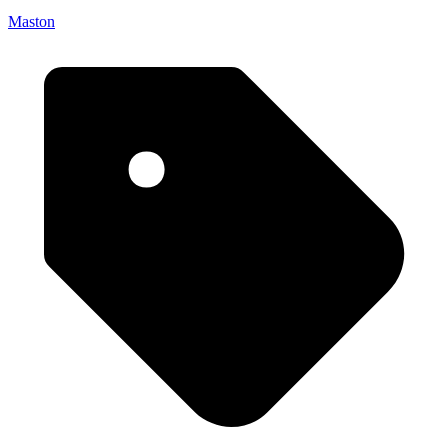
Maston