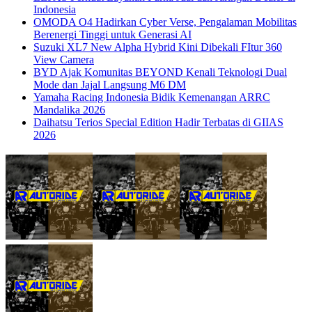
Indonesia
OMODA O4 Hadirkan Cyber Verse, Pengalaman Mobilitas
Berenergi Tinggi untuk Generasi AI
Suzuki XL7 New Alpha Hybrid Kini Dibekali FItur 360
View Camera
BYD Ajak Komunitas BEYOND Kenali Teknologi Dual
Mode dan Jajal Langsung M6 DM
Yamaha Racing Indonesia Bidik Kemenangan ARRC
Mandalika 2026
Daihatsu Terios Special Edition Hadir Terbatas di GIIAS
2026