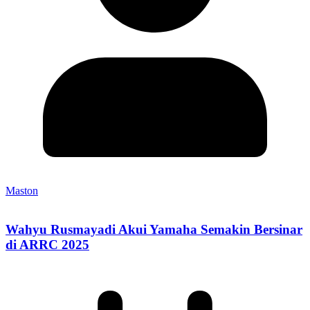
Maston
Wahyu Rusmayadi Akui Yamaha Semakin Bersinar
di ARRC 2025