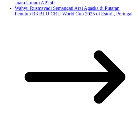
Juara Umum AP250
Wahyu Rusmayadi Semangati Arai Agaska di Putaran
Penutup R3 BLU CRU World Cup 2025 di Estoril, Portugal