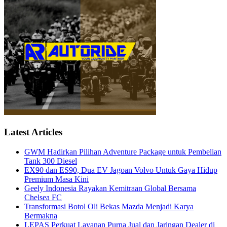
Latest Articles
GWM Hadirkan Pilihan Adventure Package untuk Pembelian
Tank 300 Diesel
EX90 dan ES90, Dua EV Jagoan Volvo Untuk Gaya Hidup
Premium Masa Kini
Geely Indonesia Rayakan Kemitraan Global Bersama
Chelsea FC
Transformasi Botol Oli Bekas Mazda Menjadi Karya
Bermakna
LEPAS Perkuat Layanan Purna Jual dan Jaringan Dealer di