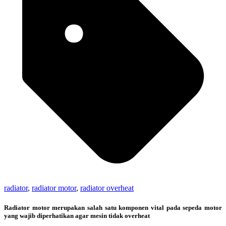
radiator
,
radiator motor
,
radiator overheat
Radiator motor merupakan salah satu komponen vital pada sepeda motor
yang wajib diperhatikan agar mesin tidak overheat