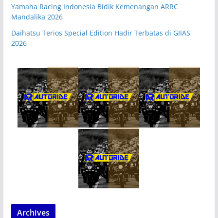
Yamaha Racing Indonesia Bidik Kemenangan ARRC
Mandalika 2026
Daihatsu Terios Special Edition Hadir Terbatas di GIIAS
2026
Archives