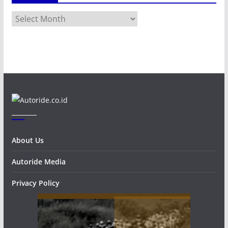
A
r
c
h
i
v
e
s
_______
About Us
Autoride Media
Privacy Policy