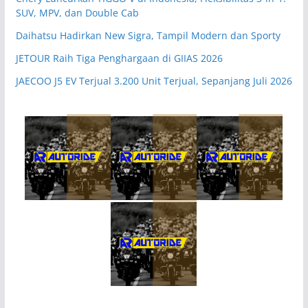
SUV, MPV, dan Double Cab
Daihatsu Hadirkan New Sigra, Tampil Modern dan Sporty
JETOUR Raih Tiga Penghargaan di GIIAS 2026
JAECOO J5 EV Terjual 3.200 Unit Terjual, Sepanjang Juli 2026