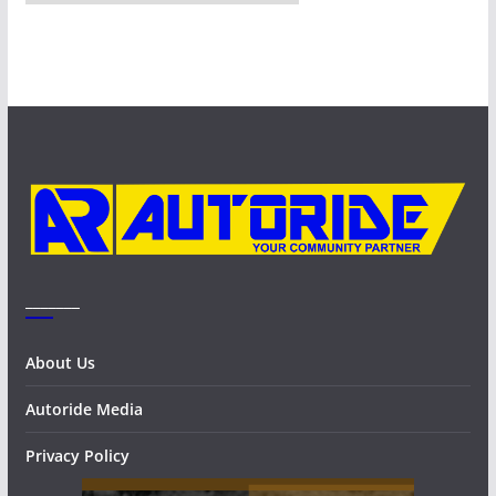
r
c
h
i
v
e
s
_______
About Us
Autoride Media
Privacy Policy