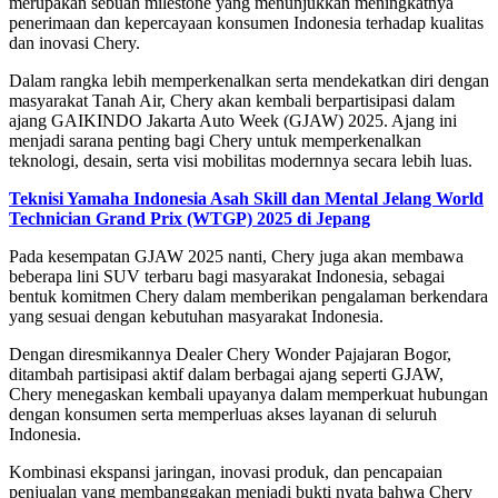
merupakan sebuah milestone yang menunjukkan meningkatnya
penerimaan dan kepercayaan konsumen Indonesia terhadap kualitas
dan inovasi Chery.
Dalam rangka lebih memperkenalkan serta mendekatkan diri dengan
masyarakat Tanah Air, Chery akan kembali berpartisipasi dalam
ajang GAIKINDO Jakarta Auto Week (GJAW) 2025. Ajang ini
menjadi sarana penting bagi Chery untuk memperkenalkan
teknologi, desain, serta visi mobilitas modernnya secara lebih luas.
Teknisi Yamaha Indonesia Asah Skill dan Mental Jelang World
Technician Grand Prix (WTGP) 2025 di Jepang
Pada kesempatan GJAW 2025 nanti, Chery juga akan membawa
beberapa lini SUV terbaru bagi masyarakat Indonesia, sebagai
bentuk komitmen Chery dalam memberikan pengalaman berkendara
yang sesuai dengan kebutuhan masyarakat Indonesia.
Dengan diresmikannya Dealer Chery Wonder Pajajaran Bogor,
ditambah partisipasi aktif dalam berbagai ajang seperti GJAW,
Chery menegaskan kembali upayanya dalam memperkuat hubungan
dengan konsumen serta memperluas akses layanan di seluruh
Indonesia.
Kombinasi ekspansi jaringan, inovasi produk, dan pencapaian
penjualan yang membanggakan menjadi bukti nyata bahwa Chery