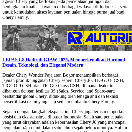
agresif Chery yang berfokus pada pemerataan jaringan dan
peningkatan kualitas layanan di berbagai wilayah di Indonesia, serta
untuk kemudahan akses layanan penjualan hingga purna jual bagi
Chery Family.
LEPAS L8 Hadir di GJAW 2025, Memperkenalkan Harmoni
Desain, Teknologi, dan Elegansi Modern
Dealer Chery Wonder Pajajaran Bogor menampilkan berbagai
jajaran produk unggulan Chery seperti Chery J6, TIGGO 8 CSH,
TIGGO 9 CSH, dan TIGGO Cross CSH, di mana dealer ini
dibangun dengan fasilitas 3S (Sales, Service, and Spare-part)
berstandar global Chery, didukung oleh tenaga ahli dan teknisi
bersertifikasi resmi yang siap sedia membantu Chery Family.
Sejalan dengan langkah ekspansi ini, Chery juga terus memperkuat
posisi dan eksistensinya di pasar Indonesia. Salah satu pencapaian
yang turut dirayakan adalah keberhasilan Chery J6 yang mencapai
penjualan 5.555 unit dalam satu tahun sejak peluncurannya. Hal ini