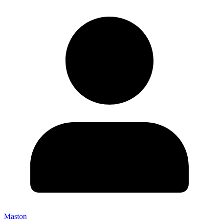
Maston