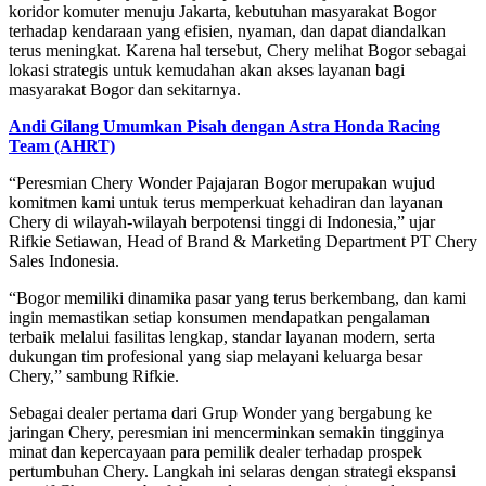
koridor komuter menuju Jakarta, kebutuhan masyarakat Bogor
terhadap kendaraan yang efisien, nyaman, dan dapat diandalkan
terus meningkat. Karena hal tersebut, Chery melihat Bogor sebagai
lokasi strategis untuk kemudahan akan akses layanan bagi
masyarakat Bogor dan sekitarnya.
Andi Gilang Umumkan Pisah dengan Astra Honda Racing
Team (AHRT)
“Peresmian Chery Wonder Pajajaran Bogor merupakan wujud
komitmen kami untuk terus memperkuat kehadiran dan layanan
Chery di wilayah-wilayah berpotensi tinggi di Indonesia,” ujar
Rifkie Setiawan, Head of Brand & Marketing Department PT Chery
Sales Indonesia.
“Bogor memiliki dinamika pasar yang terus berkembang, dan kami
ingin memastikan setiap konsumen mendapatkan pengalaman
terbaik melalui fasilitas lengkap, standar layanan modern, serta
dukungan tim profesional yang siap melayani keluarga besar
Chery,” sambung Rifkie.
Sebagai dealer pertama dari Grup Wonder yang bergabung ke
jaringan Chery, peresmian ini mencerminkan semakin tingginya
minat dan kepercayaan para pemilik dealer terhadap prospek
pertumbuhan Chery. Langkah ini selaras dengan strategi ekspansi