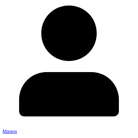
Maston