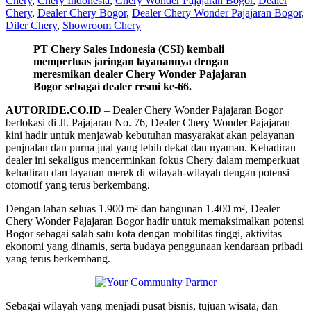
Chery
,
Chery Indonesia
,
Chery Wonder Pajajaran Bogor
,
Dealer
Chery
,
Dealer Chery Bogor
,
Dealer Chery Wonder Pajajaran Bogor
,
Diler Chery
,
Showroom Chery
PT Chery Sales Indonesia (CSI) kembali
memperluas jaringan layanannya dengan
meresmikan dealer Chery Wonder Pajajaran
Bogor sebagai dealer resmi ke-66.
AUTORIDE.CO.ID
– Dealer Chery Wonder Pajajaran Bogor
berlokasi di Jl. Pajajaran No. 76, Dealer Chery Wonder Pajajaran
kini hadir untuk menjawab kebutuhan masyarakat akan pelayanan
penjualan dan purna jual yang lebih dekat dan nyaman. Kehadiran
dealer ini sekaligus mencerminkan fokus Chery dalam memperkuat
kehadiran dan layanan merek di wilayah-wilayah dengan potensi
otomotif yang terus berkembang.
Dengan lahan seluas 1.900 m² dan bangunan 1.400 m², Dealer
Chery Wonder Pajajaran Bogor hadir untuk memaksimalkan potensi
Bogor sebagai salah satu kota dengan mobilitas tinggi, aktivitas
ekonomi yang dinamis, serta budaya penggunaan kendaraan pribadi
yang terus berkembang.
Sebagai wilayah yang menjadi pusat bisnis, tujuan wisata, dan