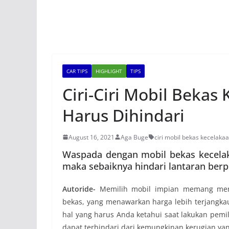
CAR TIPS
HIGHLIGHT
TIPS
Ciri-Ciri Mobil Bekas
Harus Dihindari
August 16, 2021
Aga Buge
ciri mobil bekas kecelaka
Waspada dengan mobil bekas kecelak
maka sebaiknya hindari lantaran ber
Autoride-
Memilih mobil impian memang menj
bekas, yang menawarkan harga lebih terjangka
hal yang harus Anda ketahui saat lakukan pemi
dapat terhindari dari kemungkinan kerugian ya