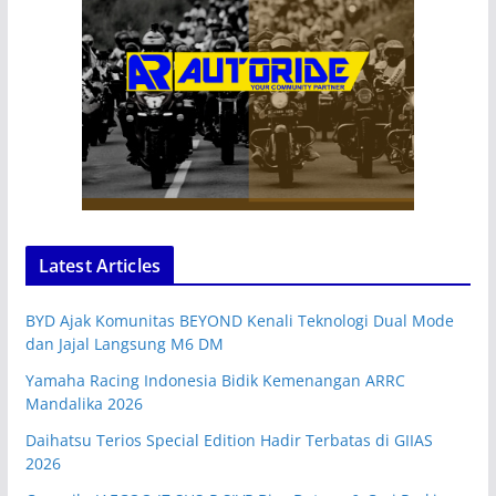
Latest Articles
BYD Ajak Komunitas BEYOND Kenali Teknologi Dual Mode
dan Jajal Langsung M6 DM
Yamaha Racing Indonesia Bidik Kemenangan ARRC
Mandalika 2026
Daihatsu Terios Special Edition Hadir Terbatas di GIIAS
2026