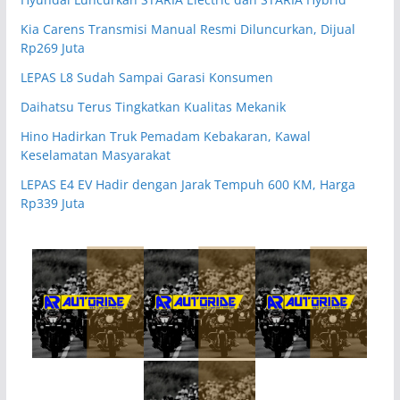
Kia Carens Transmisi Manual Resmi Diluncurkan, Dijual
Rp269 Juta
LEPAS L8 Sudah Sampai Garasi Konsumen
Daihatsu Terus Tingkatkan Kualitas Mekanik
Hino Hadirkan Truk Pemadam Kebakaran, Kawal
Keselamatan Masyarakat
LEPAS E4 EV Hadir dengan Jarak Tempuh 600 KM, Harga
Rp339 Juta