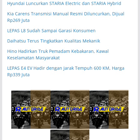
Hyundai Luncurkan STARIA Electric dan STARIA Hybrid
Kia Carens Transmisi Manual Resmi Diluncurkan, Dijual
Rp269 Juta
LEPAS L8 Sudah Sampai Garasi Konsumen
Daihatsu Terus Tingkatkan Kualitas Mekanik
Hino Hadirkan Truk Pemadam Kebakaran, Kawal
Keselamatan Masyarakat
LEPAS E4 EV Hadir dengan Jarak Tempuh 600 KM, Harga
Rp339 Juta