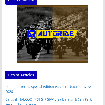
Latest Articles
Daihatsu Terios Special Edition Hadir Terbatas di GIIAS
2026
Canggih, JAECOO J7 SHS-P SIVP Bisa Datang & Cari Parkir
Sendiri Tanpa Sopir