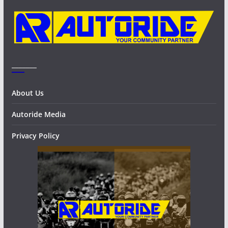
s
_______
About Us
Autoride Media
Privacy Policy