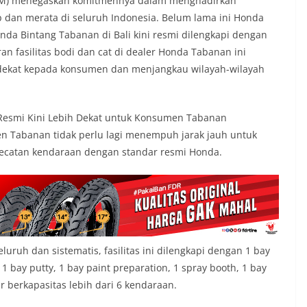
PM) menegaskan komitmennya dalam menghadirkan
p dan merata di seluruh Indonesia. Belum lama ini Honda
onda Bintang Tabanan di Bali kini resmi dilengkapi dengan
an fasilitas bodi dan cat di dealer Honda Tabanan ini
dekat kepada konsumen dan menjangkau wilayah-wilayah
Resmi Kini Lebih Dekat untuk Konsumen Tabanan
n Tabanan tidak perlu lagi menempuh jarak jauh untuk
ecatan kendaraan dengan standar resmi Honda.
uh dan sistematis, fasilitas ini dilengkapi dengan 1 bay
1 bay putty, 1 bay paint preparation, 1 spray booth, 1 bay
kir berkapasitas lebih dari 6 kendaraan.