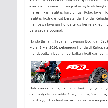
AUTORIDE.CO.ID
– PT Honda Prospect Motor (H
ekosistem layanan purna jual yang lebih lengka
meresmikan fasilitas baru di luar Pulau Jawa. H
fasilitas bodi dan cat berstandar Honda. Kehadir
membawa layanan Honda terus bergerak lebih 
baru secara optimal.
Honda Bintang Tabanan: Layanan Bodi dan Cat 
Mulai 8 Mei 2026, pelanggan Honda di Kabupate
mendapatkan layanan perbaikan bodi dan peng
Untuk mendukung proses perbaikan yang menyelur
assembly-disassembly, 1 bay beating & welding, 
polishing, 1 bay final inspection, serta area par