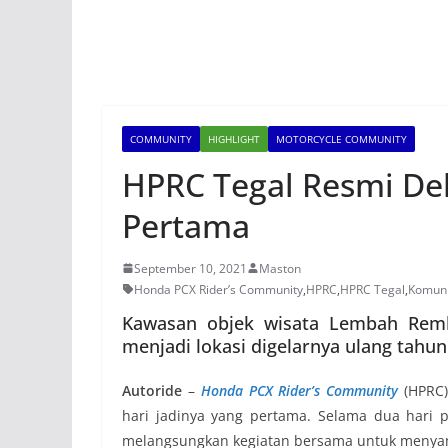
COMMUNITY
HIGHLIGHT
MOTORCYCLE COMMUNITY
HPRC Tegal Resmi Dek
Pertama
September 10, 2021
Maston
Honda PCX Rider’s Community
,
HPRC
,
HPRC Tegal
,
Komuni
Kawasan objek wisata Lembah Remb
menjadi lokasi digelarnya ulang tahu
Autoride
–
Honda PCX Rider’s Community
(HPRC)
hari jadinya yang pertama. Selama dua hari
melangsungkan kegiatan bersama untuk menyamb