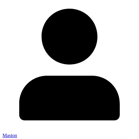
Maston