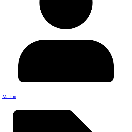
Maston