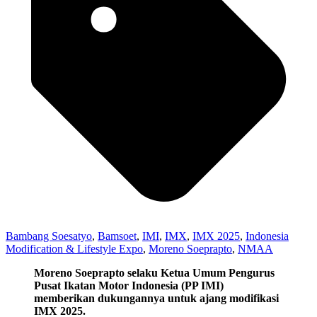
Bambang Soesatyo
,
Bamsoet
,
IMI
,
IMX
,
IMX 2025
,
Indonesia
Modification & Lifestyle Expo
,
Moreno Soeprapto
,
NMAA
Moreno Soeprapto selaku Ketua Umum Pengurus
Pusat Ikatan Motor Indonesia (PP IMI)
memberikan dukungannya untuk ajang modifikasi
IMX 2025.