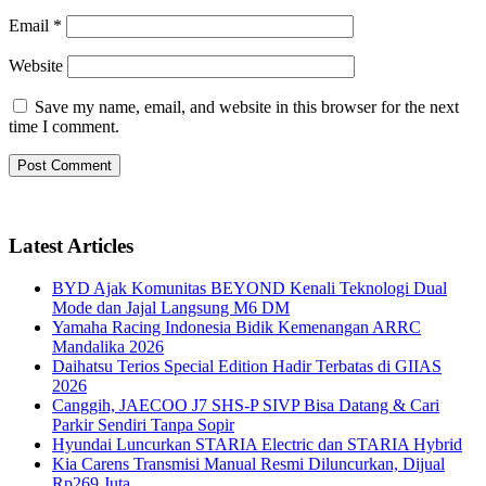
Email
*
Website
Save my name, email, and website in this browser for the next
time I comment.
Latest Articles
BYD Ajak Komunitas BEYOND Kenali Teknologi Dual
Mode dan Jajal Langsung M6 DM
Yamaha Racing Indonesia Bidik Kemenangan ARRC
Mandalika 2026
Daihatsu Terios Special Edition Hadir Terbatas di GIIAS
2026
Canggih, JAECOO J7 SHS-P SIVP Bisa Datang & Cari
Parkir Sendiri Tanpa Sopir
Hyundai Luncurkan STARIA Electric dan STARIA Hybrid
Kia Carens Transmisi Manual Resmi Diluncurkan, Dijual
Rp269 Juta