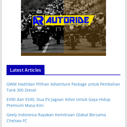
Latest Articles
GWM Hadirkan Pilihan Adventure Package untuk Pembelian
Tank 300 Diesel
EX90 dan ES90, Dua EV Jagoan Volvo Untuk Gaya Hidup
Premium Masa Kini
Geely Indonesia Rayakan Kemitraan Global Bersama
Chelsea FC