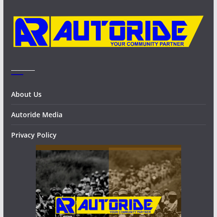
e
s
_______
About Us
Autoride Media
Privacy Policy