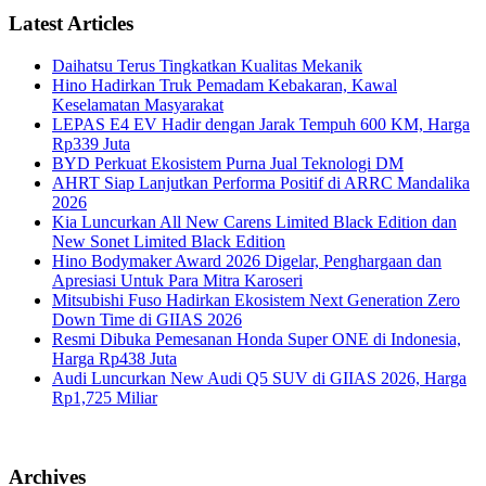
Latest Articles
Daihatsu Terus Tingkatkan Kualitas Mekanik
Hino Hadirkan Truk Pemadam Kebakaran, Kawal
Keselamatan Masyarakat
LEPAS E4 EV Hadir dengan Jarak Tempuh 600 KM, Harga
Rp339 Juta
BYD Perkuat Ekosistem Purna Jual Teknologi DM
AHRT Siap Lanjutkan Performa Positif di ARRC Mandalika
2026
Kia Luncurkan All New Carens Limited Black Edition dan
New Sonet Limited Black Edition
Hino Bodymaker Award 2026 Digelar, Penghargaan dan
Apresiasi Untuk Para Mitra Karoseri
Mitsubishi Fuso Hadirkan Ekosistem Next Generation Zero
Down Time di GIIAS 2026
Resmi Dibuka Pemesanan Honda Super ONE di Indonesia,
Harga Rp438 Juta
Audi Luncurkan New Audi Q5 SUV di GIIAS 2026, Harga
Rp1,725 Miliar
Archives