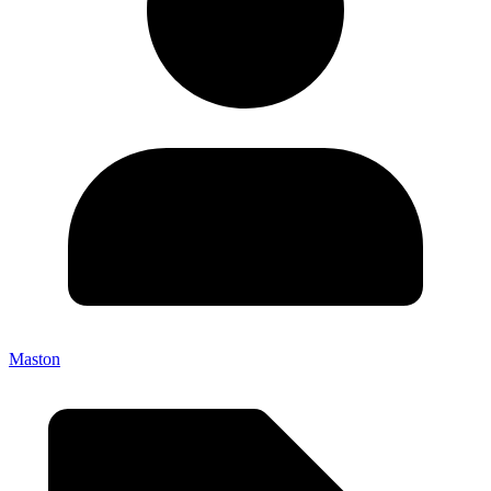
Maston