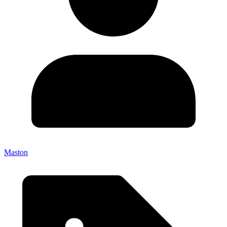
Maston