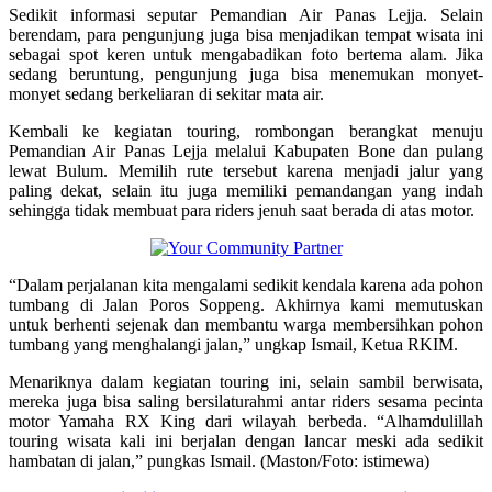
Sedikit informasi seputar Pemandian Air Panas Lejja. Selain
berendam, para pengunjung juga bisa menjadikan tempat wisata ini
sebagai spot keren untuk mengabadikan foto bertema alam. Jika
sedang beruntung, pengunjung juga bisa menemukan monyet-
monyet sedang berkeliaran di sekitar mata air.
Kembali ke kegiatan touring, rombongan berangkat menuju
Pemandian Air Panas Lejja melalui Kabupaten Bone dan pulang
lewat Bulum. Memilih rute tersebut karena menjadi jalur yang
paling dekat, selain itu juga memiliki pemandangan yang indah
sehingga tidak membuat para riders jenuh saat berada di atas motor.
“Dalam perjalanan kita mengalami sedikit kendala karena ada pohon
tumbang di Jalan Poros Soppeng. Akhirnya kami memutuskan
untuk berhenti sejenak dan membantu warga membersihkan pohon
tumbang yang menghalangi jalan,” ungkap Ismail, Ketua RKIM.
Menariknya dalam kegiatan touring ini, selain sambil berwisata,
mereka juga bisa saling bersilaturahmi antar riders sesama pecinta
motor Yamaha RX King dari wilayah berbeda. “Alhamdulillah
touring wisata kali ini berjalan dengan lancar meski ada sedikit
hambatan di jalan,” pungkas Ismail. (Maston/Foto: istimewa)