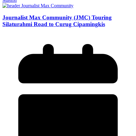
Maston
Journalist Max Community (JMC) Touring
Silaturahmi Road to Curug Cipamingkis