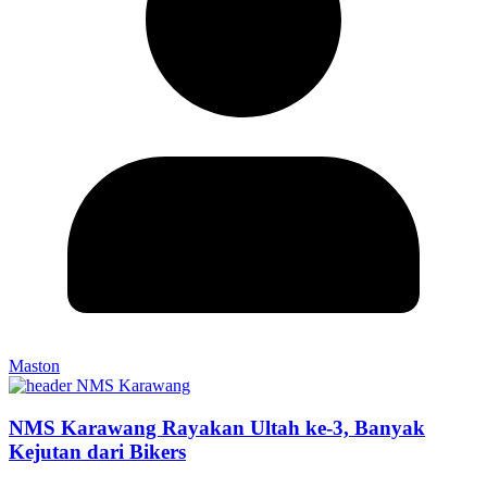
Maston
NMS Karawang Rayakan Ultah ke-3, Banyak
Kejutan dari Bikers