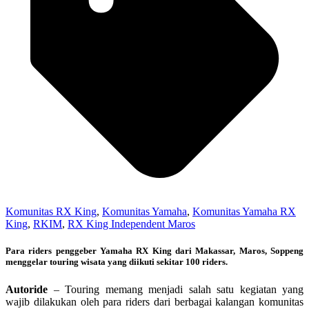
Komunitas RX King
,
Komunitas Yamaha
,
Komunitas Yamaha RX
King
,
RKIM
,
RX King Independent Maros
Para riders penggeber Yamaha RX King dari Makassar, Maros, Soppeng
menggelar touring wisata yang diikuti sekitar 100 riders.
Autoride
– Touring memang menjadi salah satu kegiatan yang
wajib dilakukan oleh para riders dari berbagai kalangan komunitas