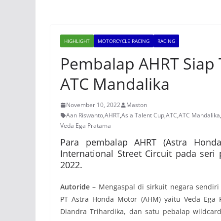
HIGHLIGHT
MOTORCYCLE RACING
RACING
Pembalap AHRT Siap 
ATC Mandalika
November 10, 2022
Maston
Aan Riswanto
,
AHRT
,
Asia Talent Cup
,
ATC
,
ATC Mandalika
Veda Ega Pratama
Para pembalap AHRT (Astra Honda
International Street Circuit pada ser
2022.
Autoride
– Mengaspal di sirkuit negara sendi
PT Astra Honda Motor (AHM) yaitu Veda Ega 
Diandra Trihardika, dan satu pebalap wildcar