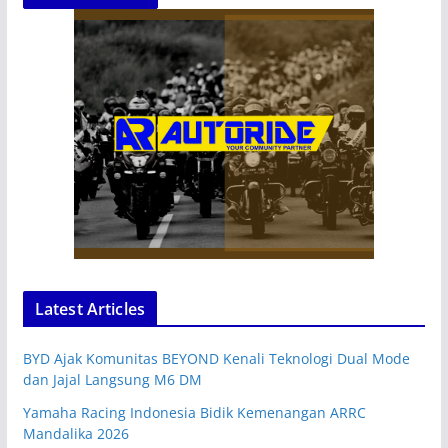
Latest Articles
BYD Ajak Komunitas BEYOND Kenali Teknologi Dual Mode
dan Jajal Langsung M6 DM
Yamaha Racing Indonesia Bidik Kemenangan ARRC
Mandalika 2026