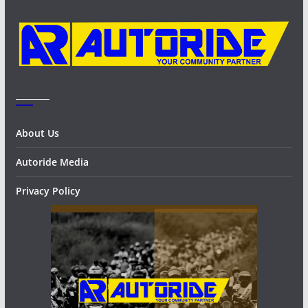
e
s
_______
About Us
Autoride Media
Privacy Policy