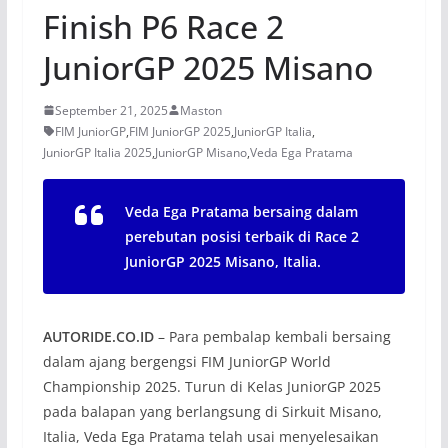
Finish P6 Race 2
JuniorGP 2025 Misano
September 21, 2025
Maston
FIM JuniorGP
,
FIM JuniorGP 2025
,
JuniorGP Italia
,
JuniorGP Italia 2025
,
JuniorGP Misano
,
Veda Ega Pratama
Veda Ega Pratama bersaing dalam
perebutan posisi terbaik di Race 2
JuniorGP 2025 Misano, Italia.
AUTORIDE.CO.ID
– Para pembalap kembali bersaing
dalam ajang bergengsi FIM JuniorGP World
Championship 2025. Turun di Kelas JuniorGP 2025
pada balapan yang berlangsung di Sirkuit Misano,
Italia, Veda Ega Pratama telah usai menyelesaikan