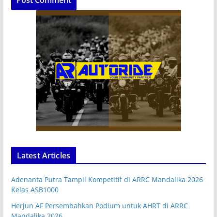
Latest Articles
Adenanta Putra Tampil Kompetitif di ARRC Mandalika 2026
Kelas ASB1000
Herjun AF Persembahkan Podium untuk AHRT di ARRC
Mandalika 2026