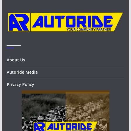
e
s
_______
About Us
Autoride Media
Privacy Policy