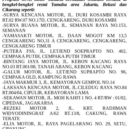
bengkel-bengkel resmi Yamaha area Jakarta, Bekasi dan
Cikarang seperti:
-SURYA KENCANA MOTOR, JL. DURI KOSAMBI RAYA
RT.02 RW.07 NO.17D, CENGKARENG, DURI KOSAMBI
-SURYA BUANA MOTOR, JL. SEMANAN RAYA NO.153,
SEMANAN
-YAMASAKTI MOTOR, JL. DAAN MOGOT KM 13,5
CENGKARENG NO,31 A CENGKARENG, CENGKARENG,
CENGKARENG TIMUR
-PUTERA FSS, JL. LETJEND SOEPRAPTO NO. 402,
CEMPAKA PUTIH, CEMPAKA PUTIH TIMUR
-BINTANG JAYA MOTOR, JL. KEBON KACANG RAYA
NO.03 RT.001/08, TANAH ABANG, KEBON KACANG
-GALUR MOTOR, JL. LETJEND SUPRAPTO NO. 96,
CEMPAKA OLD, KAMPUNG RAWA
-JAYA MAKMUR 3, JL. KEMAYORAN GEMPOL NO.14
-LAKSANA KENCANA MOTOR, JL.CILEDUG RAYA NO.84
RT.004/04, CIPULIR, KEBAYORAN LAMA
-SEKAWAN MOTOR, JL. MOH KAHFI 1 NO. 4 RT/RW : 01/02,
CIPEDAK, JAGAKARSA
-REZEKI MOTOR 2, JL. KRT. RADJIMAN
WIDYODININGRAT A/62 RT.13/8, CAKUNG, RAWA
TERATE
-ELJA MOTOR, JL. RAYA PAGELARANG NO. 29, SETU,
CIPAYUNG