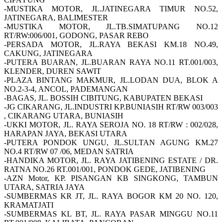
-MUSTIKA MOTOR, JL.JATINEGARA TIMUR NO.52,
JATINEGARA, BALIMESTER
-MUSTIKA MOTOR, JL.TB.SIMATUPANG NO.12
RT/RW:006/001, GODONG, PASAR REBO
-PERSADA MOTOR, JL.RAYA BEKASI KM.18 NO.49,
CAKUNG, JATINEGARA
-PUTERA BUARAN, JL.BUARAN RAYA NO.11 RT.001/003,
KLENDER, DUREN SAWIT
-PLAZA BINTANG MAKMUR, JL.LODAN DUA, BLOK A
NO.2-3-4, ANCOL, PADEMANGAN
-BAGAS, JL. BOSSIH CIBITUNG, KABUPATEN BEKASI
-JG CIKARANG, JL.INDUSTRI KP.BUNIASIH RT/RW 003/003
, CIKARANG UTARA, BUNIASIH
-UKKI MOTOR, JL. RAYA SEROJA NO. 18 RT/RW : 002/028,
HARAPAN JAYA, BEKASI UTARA
-PUTERA PONDOK UNGU, JL.SULTAN AGUNG KM.27
NO.4 RT/RW 07 /06, MEDAN SATRIA
-HANDIKA MOTOR, JL. RAYA JATIBENING ESTATE / DR.
RATNA NO.26 RT.001/001, PONDOK GEDE, JATIBENING
-AZN Motor, KP. PISANGAN KB SINGKONG, TAMBUN
UTARA, SATRIA JAYA
-SUMBERMAS KR JT, JL. RAYA BOGOR KM 20 NO. 120,
KRAMATJATI
-SUMBERMAS KL BT, JL. RAYA PASAR MINGGU NO.11