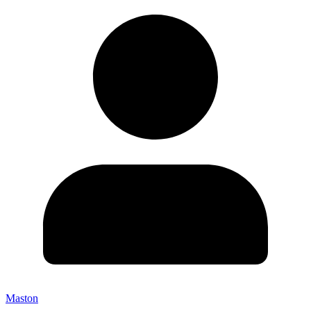
Maston