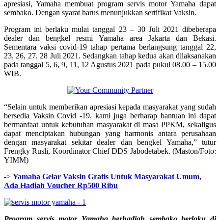
apresiasi, Yamaha membuat program servis motor Yamaha dapat
sembako. Dengan syarat harus menunjukkan sertifikat Vaksin.
Program ini berlaku mulai tanggal 23 – 30 Juli 2021 dibeberapa
dealer dan bengkel resmi Yamaha area Jakarta dan Bekasi.
Sementara vaksi covid-19 tahap pertama berlangsung tanggal 22,
23, 26, 27, 28 Juli 2021. Sedangkan tahap kedua akan dilaksanakan
pada tanggal 5, 6, 9, 11, 12 Agustus 2021 pada pukul 08.00 – 15.00
WIB.
“Selain untuk memberikan apresiasi kepada masyarakat yang sudah
bersedia Vaksin Covid -19, kami juga berharap bantuan ini dapat
bermanfaat untuk kebutuhan masyarakat di masa PPKM, sekaligus
dapat menciptakan hubungan yang harmonis antara perusahaan
dengan masyarakat sekitar dealer dan bengkel Yamaha,” tutur
Frengky Rusli, Koordinator Chief DDS Jabodetabek. (Maston/Foto:
YIMM)
->
Yamaha Gelar Vaksin Gratis Untuk Masyarakat Umum,
Ada Hadiah Voucher Rp500 Ribu
Program servis motor Yamaha berhadiah sembako berlaku di