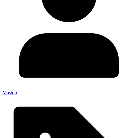
Maston