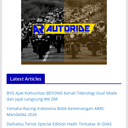
Latest Articles
BYD Ajak Komunitas BEYOND Kenali Teknologi Dual Mode
dan Jajal Langsung M6 DM
Yamaha Racing Indonesia Bidik Kemenangan ARRC
Mandalika 2026
Daihatsu Terios Special Edition Hadir Terbatas di GIIAS