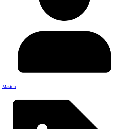
Maston