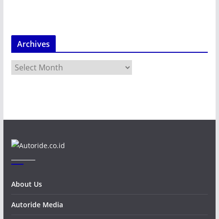
Archives
A
r
c
h
i
v
e
s
_______
About Us
Autoride Media