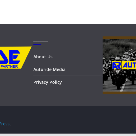
_______
About Us
Autoride Media
Privacy Policy
ress
.