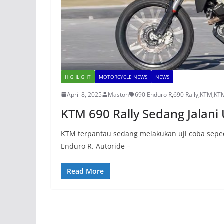
HIGHLIGHT
MOTORCYCLE NEWS
NEWS
April 8, 2025
Maston
690 Enduro R
,
690 Rally
,
KTM
,
KTM
KTM 690 Rally Sedang Jalani 
KTM terpantau sedang melakukan uji coba seped
Enduro R. Autoride –
Read More