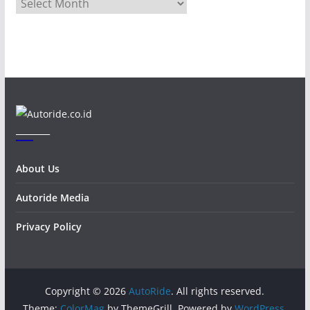
A
r
c
h
i
v
e
s
_______
About Us
Autoride Media
Privacy Policy
Copyright © 2026
AutoRide
. All rights reserved.
Theme:
ColorMag
by ThemeGrill. Powered by
WordPress
.