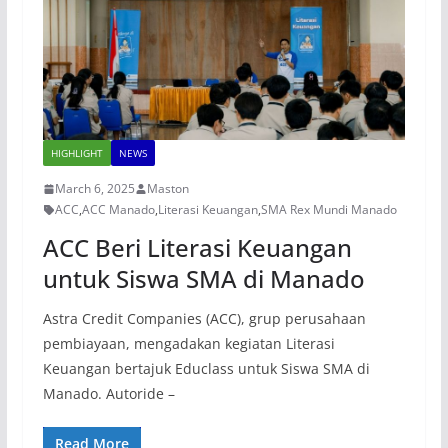
HIGHLIGHT
NEWS
March 6, 2025
Maston
ACC
,
ACC Manado
,
Literasi Keuangan
,
SMA Rex Mundi Manado
ACC Beri Literasi Keuangan
untuk Siswa SMA di Manado
Astra Credit Companies (ACC), grup perusahaan
pembiayaan, mengadakan kegiatan Literasi
Keuangan bertajuk Educlass untuk Siswa SMA di
Manado. Autoride –
Read More