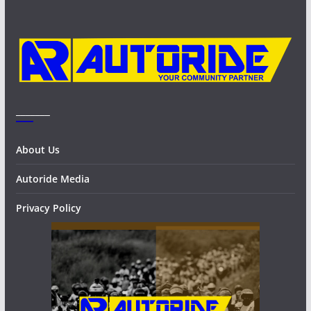
e
s
_______
About Us
Autoride Media
Privacy Policy