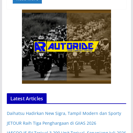
Latest Articles
Daihatsu Hadirkan New Sigra, Tampil Modern dan Sporty
JETOUR Raih Tiga Penghargaan di GIIAS 2026
JAECOO J5 EV Terjual 3.200 Unit Terjual, Sepanjang Juli 2026