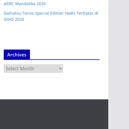
ARRC Mandalika 2026
Daihatsu Terios Special Edition Hadir Terbatas di
GIIAS 2026
Archives
A
r
c
h
i
v
e
s