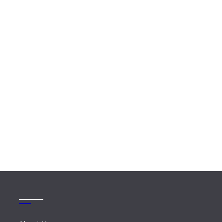
_______