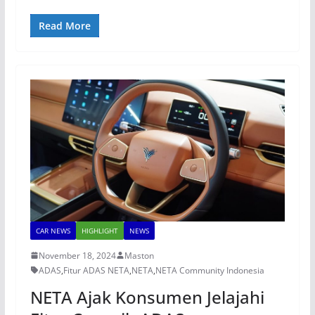
Read More
CAR NEWS
HIGHLIGHT
NEWS
November 18, 2024
Maston
ADAS
,
Fitur ADAS NETA
,
NETA
,
NETA Community Indonesia
NETA Ajak Konsumen Jelajahi