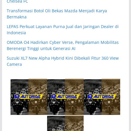
Chelsea FC
Transformasi Botol Oli Bekas Mazda Menjadi Karya
Bermakna
LEPAS Perkuat Layanan Purna Jual dan Jaringan Dealer di
Indonesia
OMODA O4 Hadirkan Cyber Verse, Pengalaman Mobilitas
Berenergi Tinggi untuk Generasi AI
Suzuki XL7 New Alpha Hybrid Kini Dibekali FItur 360 View
Camera