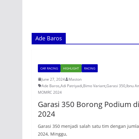
Ade Baros
CAR RACING
HIGHLIGHT
RACING
June 27, 2024
Maston
Ade Baros
,
Adi Patriyadi
,
Bimo Variant
,
Garasi 350
,
Ibnu A
MOMRC 2024
Garasi 350 Borong Podium d
2024
Garasi 350 menjadi salah satu tim dengan jum
2024, Minggu,