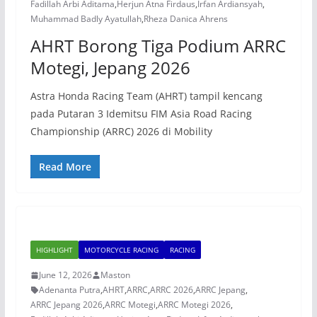
Fadillah Arbi Aditama
,
Herjun Atna Firdaus
,
Irfan Ardiansyah
,
Muhammad Badly Ayatullah
,
Rheza Danica Ahrens
AHRT Borong Tiga Podium ARRC
Motegi, Jepang 2026
Astra Honda Racing Team (AHRT) tampil kencang
pada Putaran 3 Idemitsu FIM Asia Road Racing
Championship (ARRC) 2026 di Mobility
Read More
HIGHLIGHT
MOTORCYCLE RACING
RACING
June 12, 2026
Maston
Adenanta Putra
,
AHRT
,
ARRC
,
ARRC 2026
,
ARRC Jepang
,
ARRC Jepang 2026
,
ARRC Motegi
,
ARRC Motegi 2026
,