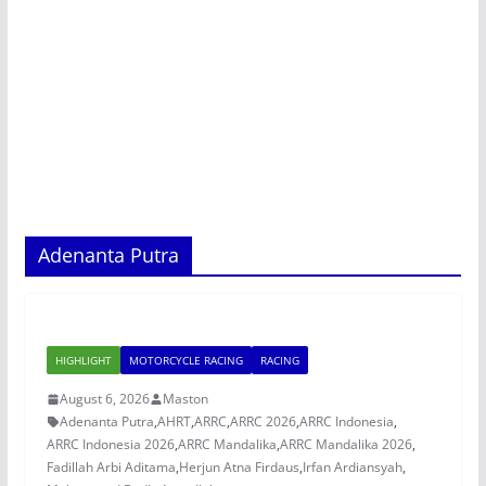
Adenanta Putra
HIGHLIGHT
MOTORCYCLE RACING
RACING
August 6, 2026
Maston
Adenanta Putra
,
AHRT
,
ARRC
,
ARRC 2026
,
ARRC Indonesia
,
ARRC Indonesia 2026
,
ARRC Mandalika
,
ARRC Mandalika 2026
,
Fadillah Arbi Aditama
,
Herjun Atna Firdaus
,
Irfan Ardiansyah
,