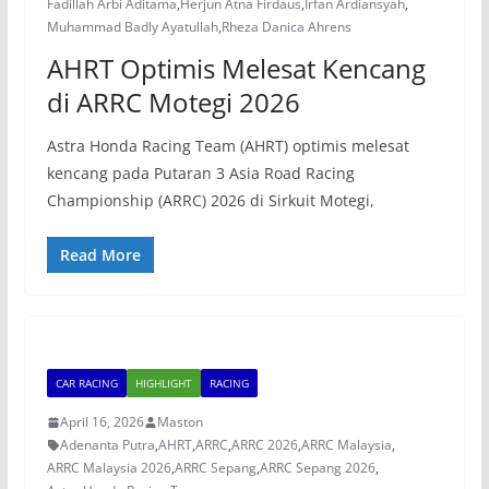
Fadillah Arbi Aditama
,
Herjun Atna Firdaus
,
Irfan Ardiansyah
,
Muhammad Badly Ayatullah
,
Rheza Danica Ahrens
AHRT Optimis Melesat Kencang
di ARRC Motegi 2026
Astra Honda Racing Team (AHRT) optimis melesat
kencang pada Putaran 3 Asia Road Racing
Championship (ARRC) 2026 di Sirkuit Motegi,
Read More
CAR RACING
HIGHLIGHT
RACING
April 16, 2026
Maston
Adenanta Putra
,
AHRT
,
ARRC
,
ARRC 2026
,
ARRC Malaysia
,
ARRC Malaysia 2026
,
ARRC Sepang
,
ARRC Sepang 2026
,