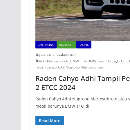
CAR RACING
HIGHLIGHT
RACING
June 24, 2024
Maston
Adhi Martosubroto
,
BMW 116i
,
BMW Team Astra
,
ETCC
,
E
Raden Cahyo Adhi Nugroho Martosubroto
Raden Cahyo Adhi Tampil P
2 ETCC 2024
Raden Cahyo Adhi Nugroho Martosubroto atau 
mobil barunya BMW 116i di
Read More