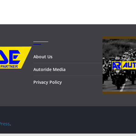
_______
About Us
Autoride Media
Privacy Policy
ress
.