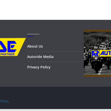
_______
About Us
Autoride Media
Privacy Policy
ress
.