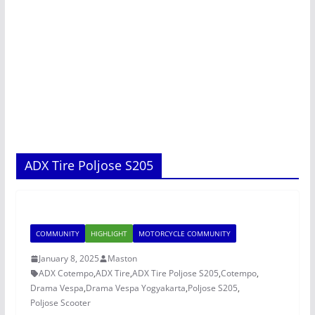
ADX Tire Poljose S205
COMMUNITY
HIGHLIGHT
MOTORCYCLE COMMUNITY
January 8, 2025
Maston
ADX Cotempo
,
ADX Tire
,
ADX Tire Poljose S205
,
Cotempo
,
Drama Vespa
,
Drama Vespa Yogyakarta
,
Poljose S205
,
Poljose Scooter