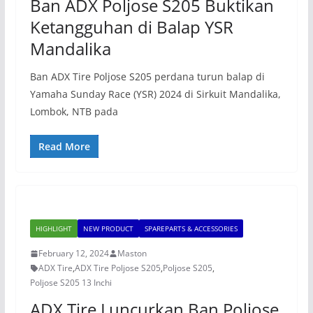
Ban ADX Poljose S205 Buktikan
Ketangguhan di Balap YSR
Mandalika
Ban ADX Tire Poljose S205 perdana turun balap di
Yamaha Sunday Race (YSR) 2024 di Sirkuit Mandalika,
Lombok, NTB pada
Read More
HIGHLIGHT
NEW PRODUCT
SPAREPARTS & ACCESSORIES
February 12, 2024
Maston
ADX Tire
,
ADX Tire Poljose S205
,
Poljose S205
,
Poljose S205 13 Inchi
ADX Tire Luncurkan Ban Poljose