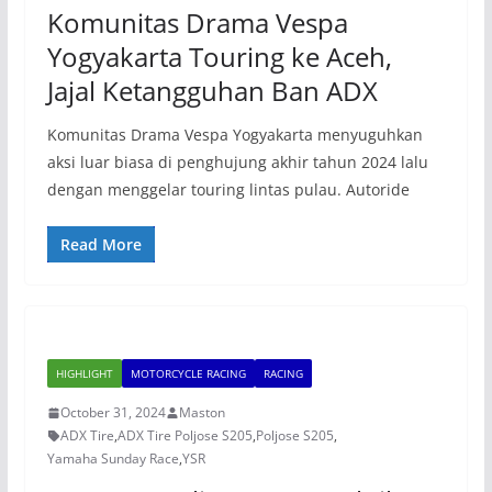
Komunitas Drama Vespa
Yogyakarta Touring ke Aceh,
Jajal Ketangguhan Ban ADX
Komunitas Drama Vespa Yogyakarta menyuguhkan
aksi luar biasa di penghujung akhir tahun 2024 lalu
dengan menggelar touring lintas pulau. Autoride
Read More
HIGHLIGHT
MOTORCYCLE RACING
RACING
October 31, 2024
Maston
ADX Tire
,
ADX Tire Poljose S205
,
Poljose S205
,
Yamaha Sunday Race
,
YSR