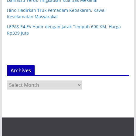
Daihatsu Terus Tingkatkan Kualitas Mekanik
Hino Hadirkan Truk Pemadam Kebakaran, Kawal
Keselamatan Masyarakat
LEPAS E4 EV Hadir dengan Jarak Tempuh 600 KM, Harga
Rp339 Juta
Archives
A
r
c
h
i
v
e