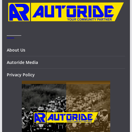
s
_______
About Us
Autoride Media
Privacy Policy