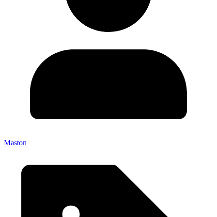
Maston