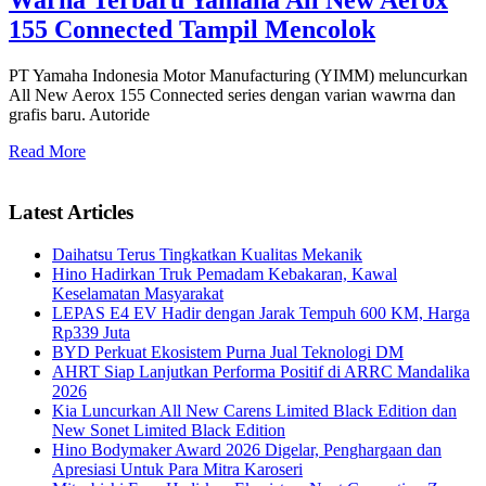
155 Connected Tampil Mencolok
PT Yamaha Indonesia Motor Manufacturing (YIMM) meluncurkan
All New Aerox 155 Connected series dengan varian wawrna dan
grafis baru. Autoride
Read More
Latest Articles
Daihatsu Terus Tingkatkan Kualitas Mekanik
Hino Hadirkan Truk Pemadam Kebakaran, Kawal
Keselamatan Masyarakat
LEPAS E4 EV Hadir dengan Jarak Tempuh 600 KM, Harga
Rp339 Juta
BYD Perkuat Ekosistem Purna Jual Teknologi DM
AHRT Siap Lanjutkan Performa Positif di ARRC Mandalika
2026
Kia Luncurkan All New Carens Limited Black Edition dan
New Sonet Limited Black Edition
Hino Bodymaker Award 2026 Digelar, Penghargaan dan
Apresiasi Untuk Para Mitra Karoseri