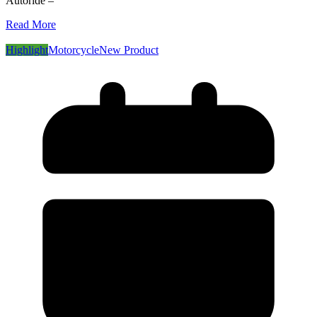
Autoride –
Read More
Highlight
Motorcycle
New Product