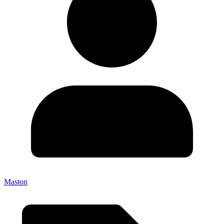
Maston