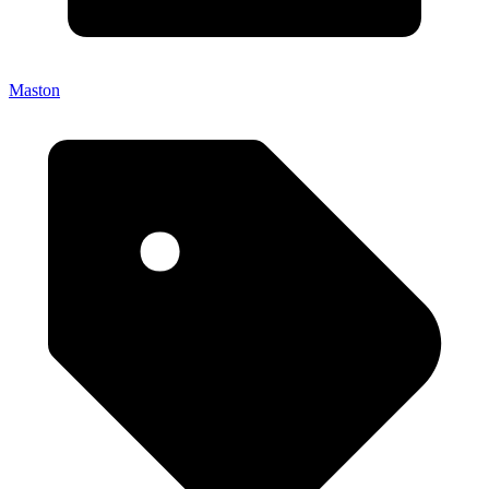
Maston