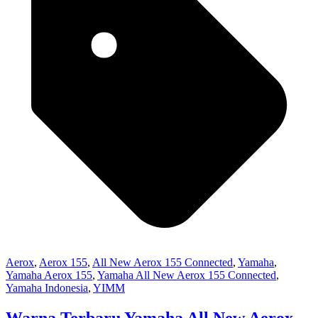
Aerox
,
Aerox 155
,
All New Aerox 155 Connected
,
Yamaha
,
Yamaha Aerox 155
,
Yamaha All New Aerox 155 Connected
,
Yamaha Indonesia
,
YIMM
Warna Terbaru Yamaha All New Aerox