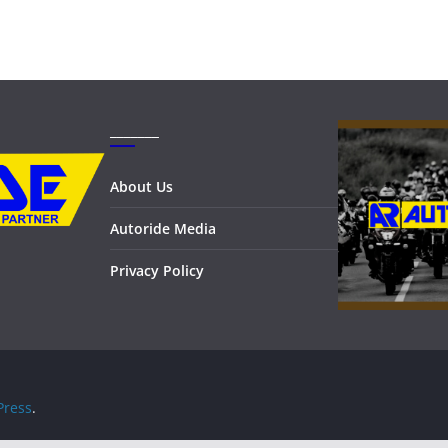
_______
About Us
Autoride Media
Privacy Policy
ress
.