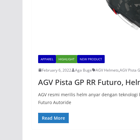
APPAREL
HIGHLIGHT
NEW PRODUCT
February 6, 2022
Aga Buge
AGV Helmets
,
AGV Pista G
AGV Pista GP RR Futuro, Hel
AGV resmi merilis helm anyar dengan teknologi b
Futuro Autoride
Read More