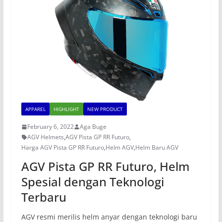
APPAREL
HIGHLIGHT
NEW PRODUCT
February 6, 2022
Aga Buge
AGV Helmets
,
AGV Pista GP RR Futuro
,
Harga AGV Pista GP RR Futuro
,
Helm AGV
,
Helm Baru AGV
AGV Pista GP RR Futuro, Helm
Spesial dengan Teknologi
Terbaru
AGV resmi merilis helm anyar dengan teknologi baru