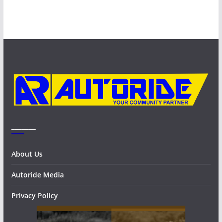
c
h
i
v
e
s
_______
About Us
Autoride Media
Privacy Policy